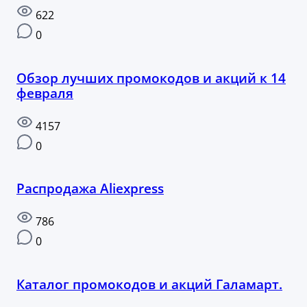
622
0
Обзор лучших промокодов и акций к 14
февраля
4157
0
Распродажа Aliexpress
786
0
Каталог промокодов и акций Галамарт.