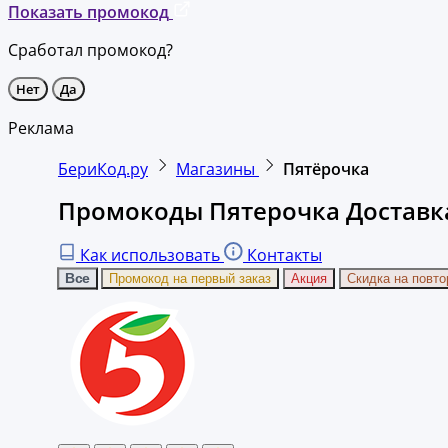
Показать промокод
Сработал промокод?
Нет
Да
Реклама
БериКод.ру
Магазины
Пятёрочка
Промокоды Пятерочка Доставка
Как использовать
Контакты
Все
Промокод на первый заказ
Акция
Скидка на повто