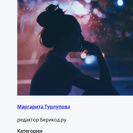
Маргарита Турлупова
редактор Берикод.ру
Категории