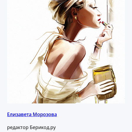
Елизавета Морозова
редактор Берикод.ру