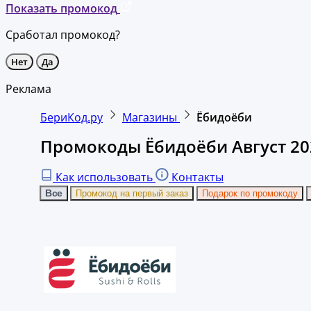
Показать промокод
Сработал промокод?
Нет
Да
Реклама
БериКод.ру
Магазины
Ёбидоёби
Промокоды Ёбидоёби Август 20
Как использовать
Контакты
Все
Промокод на первый заказ
Подарок по промокоду