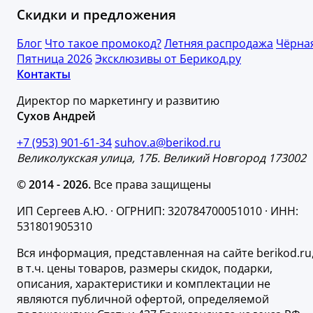
Скидки и предложения
Блог
Что такое промокод?
Летняя распродажа
Чёрна
Пятница 2026
Эксклюзивы от Берикод.ру
Контакты
Директор по маркетингу и развитию
Сухов Андрей
+7 (953) 901-61-34
suhov.a@berikod.ru
Великолукская улица, 17Б. Великий Новгород 173002
© 2014 - 2026.
Все права защищены
ИП Сергеев А.Ю. · ОГРНИП: 320784700051010 · ИНН:
531801905310
Вся информация, представленная на сайте berikod.ru
в т.ч. цены товаров, размеры скидок, подарки,
описания, характеристики и комплектации не
являются публичной офертой, определяемой