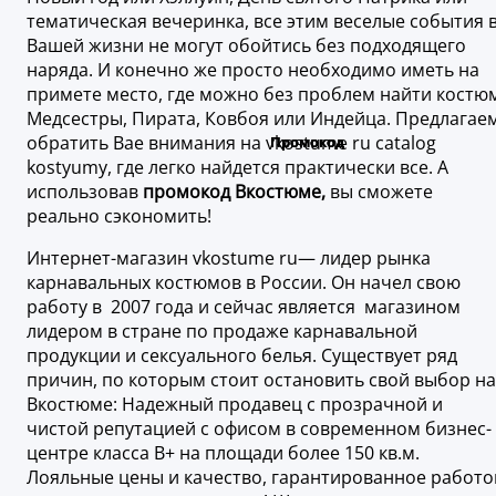
тематическая вечеринка, все этим веселые события 
Вашей жизни не могут обойтись без подходящего
наряда. И конечно же просто необходимо иметь на
примете место, где можно без проблем найти костю
Медсестры, Пирата, Ковбоя или Индейца. Предлагае
обратить Вае внимания на vkostume ru catalog
kostyumy, где легко найдется практически все. А
использовав
промокод Вкостюме,
вы сможете
реально сэкономить!
Интернет-магазин vkostume ru— лидер рынка
карнавальных костюмов в России. Он начел свою
работу в 2007 года и сейчас является магазином
лидером в стране по продаже карнавальной
продукции и сексуального белья. Существует ряд
причин, по которым стоит остановить свой выбор на
Вкостюме: Надежный продавец с прозрачной и
чистой репутацией с офисом в современном бизнес-
центре класса В+ на площади более 150 кв.м.
Лояльные цены и качество, гарантированное работо