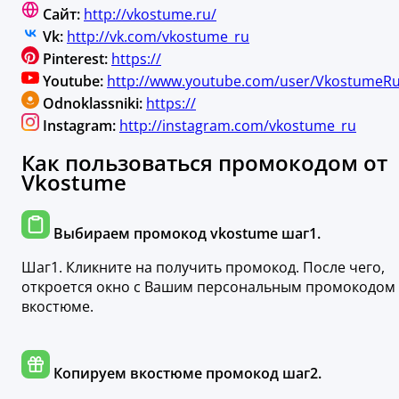
Сайт:
http://vkostume.ru/
Vk:
http://vk.com/vkostume_ru
Pinterest:
https://
Youtube:
http://www.youtube.com/user/VkostumeRu
Odnoklassniki:
https://
Instagram:
http://instagram.com/vkostume_ru
Как пользоваться промокодом от
Vkostume
Выбираем промокод vkostume шаг1.
Шаг1. Кликните на получить промокод. После чего,
откроется окно с Вашим персональным промокодом
вкостюме.
Копируем вкостюме промокод шаг2.