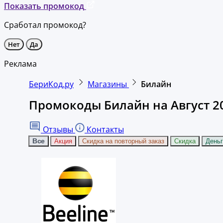
Показать промокод
Сработал промокод?
Нет
Да
Реклама
БериКод.ру
Магазины
Билайн
Промокоды Билайн на Август 2
Отзывы
Контакты
Все
Акция
Скидка на повторный заказ
Скидка
Деньг