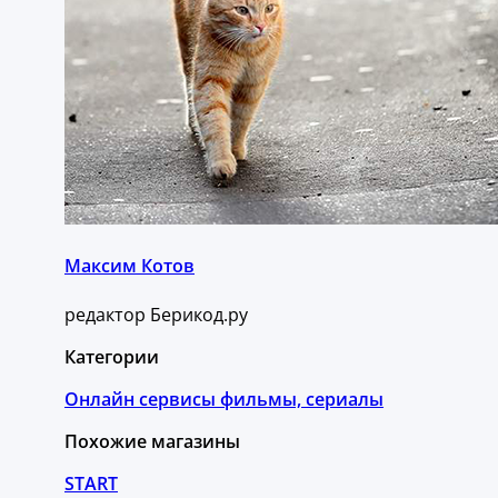
Максим Котов
редактор Берикод.ру
Категории
Онлайн сервисы фильмы, сериалы
Похожие магазины
START