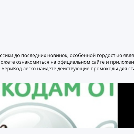
ассики до последних новинок, особенной гордостью явл
 можете ознакомиться на официальном сайте и приложе
 На БериКод легко найдете действующие промокоды для с