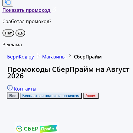
Показать промокод
Сработал промокод?
Нет
Да
Реклама
БериКод.ру
Магазины
СберПрайм
Промокоды СберПрайм на Август
2026
Контакты
Все
Бесплатная подписка новичкам
Акция