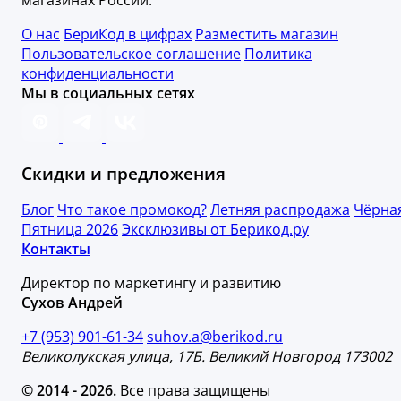
О нас
БериКод в цифрах
Разместить магазин
Пользовательское соглашение
Политика
конфиденциальности
Мы в социальных сетях
Скидки и предложения
Блог
Что такое промокод?
Летняя распродажа
Чёрна
Пятница 2026
Эксклюзивы от Берикод.ру
Контакты
Директор по маркетингу и развитию
Сухов Андрей
+7 (953) 901-61-34
suhov.a@berikod.ru
Великолукская улица, 17Б. Великий Новгород 173002
© 2014 - 2026.
Все права защищены