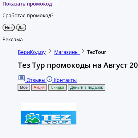
Показать промокод
Сработал промокод?
Нет
Да
Реклама
БериКод.ру
Магазины
TezTour
Тез Тур промокоды на Август 2
Отзывы
Контакты
Все
Акция
Скидка
Деньги в подарок