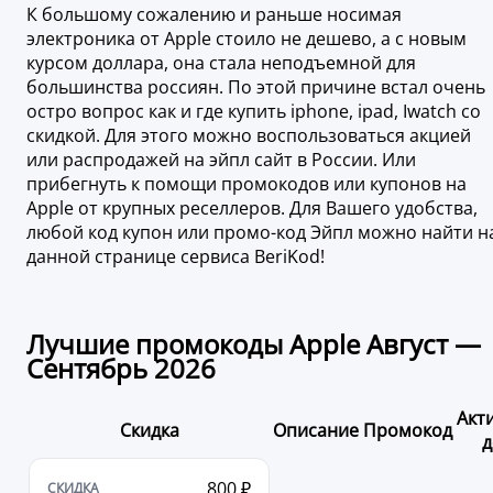
К большому сожалению и раньше носимая
электроника от Apple стоило не дешево, а с новым
курсом доллара, она стала неподъемной для
большинства россиян. По этой причине встал очень
остро вопрос как и где купить iphone, ipad, Iwatch со
скидкой. Для этого можно воспользоваться акцией
или распродажей на эйпл сайт в России. Или
прибегнуть к помощи промокодов или купонов на
Apple от крупных реселлеров. Для Вашего удобства,
любой код купон или промо-код Эйпл можно найти н
данной странице сервиса BeriKod!
Лучшие промокоды Apple Август —
Сентябрь 2026
Акт
Скидка
Описание
Промокод
д
800 ₽