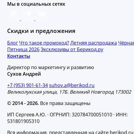
Мы в социальных сетях
Скидки и предложения
Блог
Что такое промокод?
Летняя распродажа
Чёрна
Пятница 2026
Эксклюзивы от Берикод.ру
Контакты
Директор по маркетингу и развитию
Сухов Андрей
+7 (953) 901-61-34
suhov.a@berikod.ru
Великолукская улица, 17Б. Великий Новгород 173002
© 2014 - 2026.
Все права защищены
ИП Сергеев А.Ю. · ОГРНИП: 320784700051010 · ИНН:
531801905310
Вся информация, представленная на сайте berikod.ru