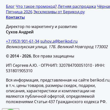
Блог
Что такое промокод?
Летняя распродажа
Чёрна
Пятница 2026
Эксклюзивы от Берикод.ру
Контакты
Директор по маркетингу и развитию
Сухов Андрей
+7 (953) 901-61-34
suhov.a@berikod.ru
Великолукская улица, 17Б. Великий Новгород 173002
© 2014 - 2026.
Все права защищены
ИП Сергеев А.Ю. · ОГРНИП: 320784700051010 · ИНН:
531801905310
Вся информация, представленная на сайте berikod.ru
в т.ч. цены товаров, размеры скидок, подарки,
описания, характеристики и комплектации не
являются публичной офертой, определяемой
положениями Статьи 437 Гражданского кодекса РФ.