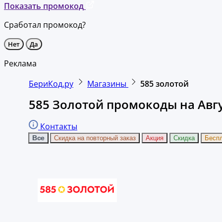
Показать промокод
Сработал промокод?
Нет
Да
Реклама
БериКод.ру
Магазины
585 золотой
585 Золотой промокоды на Авгу
Контакты
Все
Скидка на повторный заказ
Акция
Скидка
Бесп