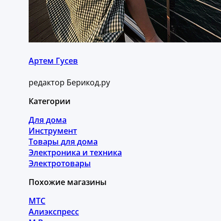
Артем Гусев
редактор Берикод.ру
Категории
Для дома
Инструмент
Товары для дома
Электроника и техника
Электротовары
Похожие магазины
МТС
Алиэкспресс