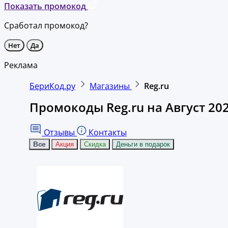
Показать промокод
Сработал промокод?
Нет
Да
Реклама
БериКод.ру
Магазины
Reg.ru
Промокоды Reg.ru на Август 20
Отзывы
Контакты
Все
Акция
Скидка
Деньги в подарок