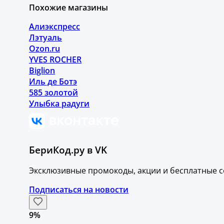
Похожие магазины
Алиэкспресс
Лэтуаль
Ozon.ru
YVES ROCHER
Biglion
Иль де Ботэ
585 золотой
Улыбка радуги
БериКод.ру в VK
Эксклюзивные промокоды, акции и бесплатные с
Подписаться на новости
9%