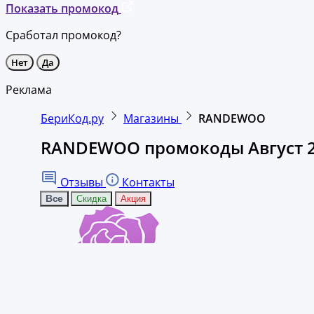
Показать промокод
Сработал промокод?
Нет
Да
Реклама
БериКод.ру
Магазины
RANDEWOO
RANDEWOO промокоды Август 
Отзывы
Контакты
Все
Скидка
Акция