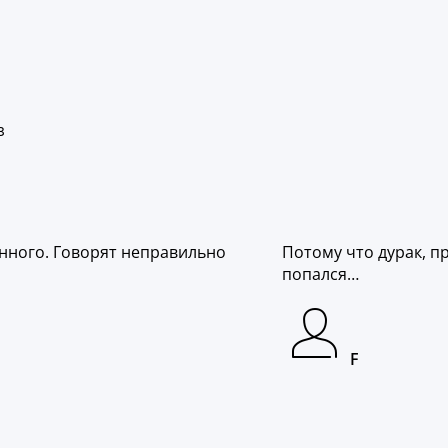
з
нного. Говорят неправильно
Потому что дурак, пр
попался…
F