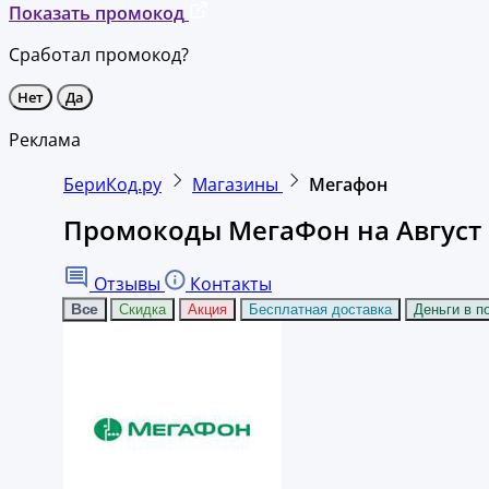
Показать промокод
Сработал промокод?
Нет
Да
Реклама
БериКод.ру
Магазины
Мегафон
Промокоды МегаФон на Август 
Отзывы
Контакты
Все
Скидка
Акция
Бесплатная доставка
Деньги в п