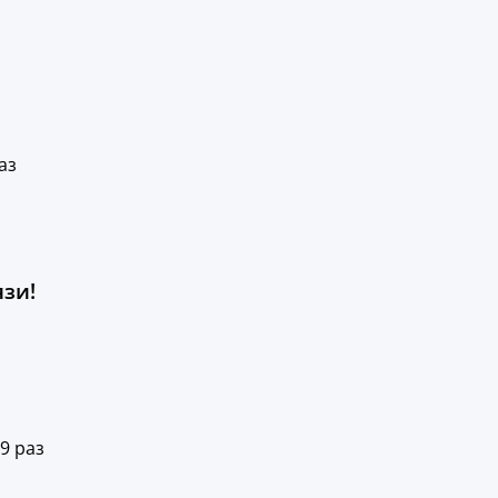
аз
язи!
9 раз