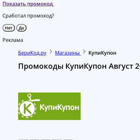
Показать промокод
Сработал промокод?
Нет
Да
Реклама
БериКод.ру
Магазины
КупиКупон
Промокоды КупиКупон Август 2