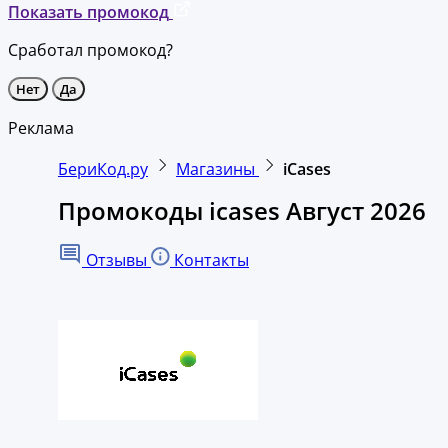
Показать промокод
Сработал промокод?
Нет
Да
Реклама
БериКод.ру
Магазины
iCases
Промокоды icases Август 2026
Отзывы
Контакты