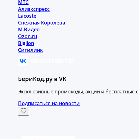
МТС
Алиэкспресс
Lacoste
Снежная Королева
М.Видео
Ozon.ru
Biglion
Ситилинк
БериКод.ру в VK
Эксклюзивные промокоды, акции и бесплатные с
Подписаться на новости