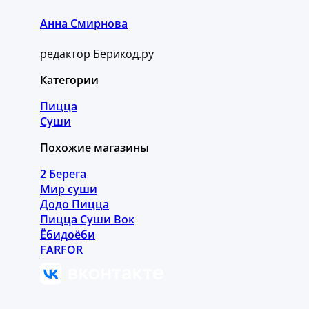
Анна Смирнова
редактор Берикод.ру
Категории
Пицца
Суши
Похожие магазины
2 Берега
Мир суши
Додо Пицца
Пицца Суши Вок
Ёбидоёби
FARFOR