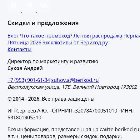
Скидки и предложения
Блог
Что такое промокод?
Летняя распродажа
Чёрна
Пятница 2026
Эксклюзивы от Берикод.ру
Контакты
Директор по маркетингу и развитию
Сухов Андрей
+7 (953) 901-61-34
suhov.a@berikod.ru
Великолукская улица, 17Б. Великий Новгород 173002
© 2014 - 2026.
Все права защищены
ИП Сергеев А.Ю. · ОГРНИП: 320784700051010 · ИНН:
531801905310
Вся информация, представленная на сайте berikod.ru
в т.ч. цены товаров, размеры скидок, подарки,