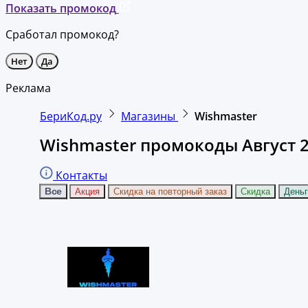
Показать промокод
Сработал промокод?
Нет
Да
Реклама
БериКод.ру
Магазины
Wishmaster
Wishmaster промокоды Август 
Контакты
Все
Акция
Скидка на повторный заказ
Скидка
Деньг