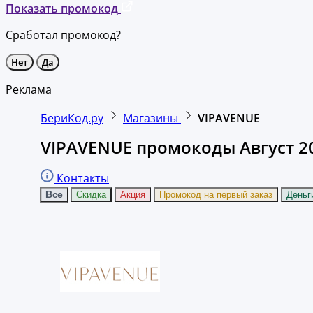
Показать промокод
Сработал промокод?
Нет
Да
Реклама
БериКод.ру
Магазины
VIPAVENUE
VIPAVENUE промокоды Август 2
Контакты
Все
Скидка
Акция
Промокод на первый заказ
Деньг