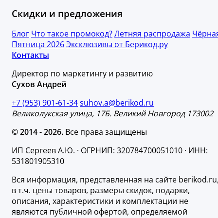
Скидки и предложения
Блог
Что такое промокод?
Летняя распродажа
Чёрна
Пятница 2026
Эксклюзивы от Берикод.ру
Контакты
Директор по маркетингу и развитию
Сухов Андрей
+7 (953) 901-61-34
suhov.a@berikod.ru
Великолукская улица, 17Б. Великий Новгород 173002
© 2014 - 2026.
Все права защищены
ИП Сергеев А.Ю. · ОГРНИП: 320784700051010 · ИНН:
531801905310
Вся информация, представленная на сайте berikod.ru
в т.ч. цены товаров, размеры скидок, подарки,
описания, характеристики и комплектации не
являются публичной офертой, определяемой