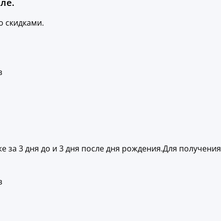
ле.
о скидками.
з
же за 3 дня до и 3 дня после дня рождения.Для получен
з