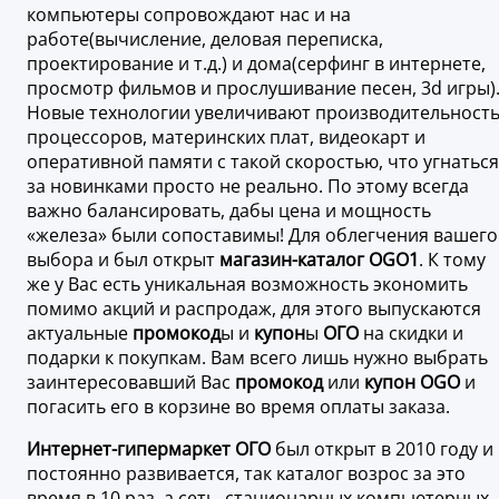
компьютеры сопровождают нас и на
работе(вычисление, деловая переписка,
проектирование и т.д.) и дома(серфинг в интернете,
просмотр фильмов и прослушивание песен, 3d игры)
Новые технологии увеличивают производительност
процессоров, материнских плат, видеокарт и
оперативной памяти с такой скоростью, что угнаться
за новинками просто не реально. По этому всегда
важно балансировать, дабы цена и мощность
«железа» были сопоставимы! Для облегчения вашего
выбора и был открыт
магазин-каталог OGO1
. К тому
же у Вас есть уникальная возможность экономить
помимо акций и распродаж, для этого выпускаются
актуальные
промокод
ы и
купон
ы
ОГО
на скидки и
подарки к покупкам. Вам всего лишь нужно выбрать
заинтересовавший Вас
промокод
или
купон OGO
и
погасить его в корзине во время оплаты заказа.
Интернет-гипермаркет ОГО
был открыт в 2010 году и
постоянно развивается, так каталог возрос за это
время в 10 раз, а сеть стационарных компьютерных