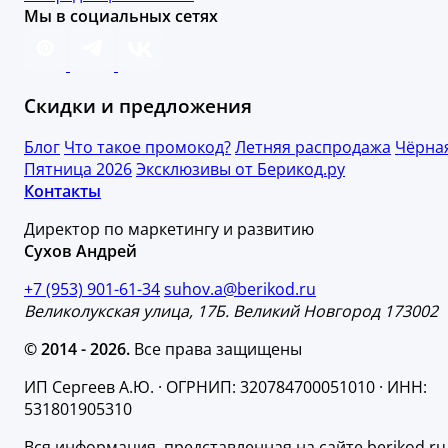
Мы в социальных сетях
Скидки и предложения
Блог
Что такое промокод?
Летняя распродажа
Чёрна
Пятница 2026
Эксклюзивы от Берикод.ру
Контакты
Директор по маркетингу и развитию
Сухов Андрей
+7 (953) 901-61-34
suhov.a@berikod.ru
Великолукская улица, 17Б. Великий Новгород 173002
© 2014 - 2026.
Все права защищены
ИП Сергеев А.Ю. · ОГРНИП: 320784700051010 · ИНН:
531801905310
Вся информация, представленная на сайте berikod.ru