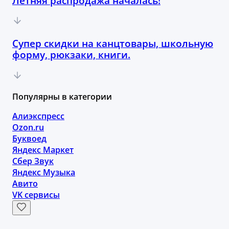
Летняя распродажа началась!
Супер скидки на канцтовары, школьную
форму, рюкзаки, книги.
Популярны в категории
Алиэкспресс
Ozon.ru
Буквоед
Яндекс Маркет
Сбер Звук
Яндекс Музыка
Авито
VK сервисы