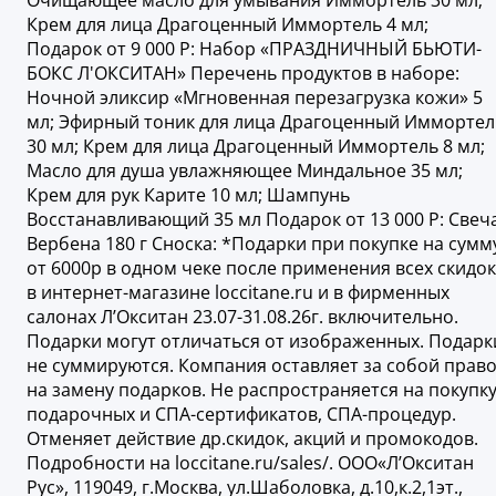
Очищающее масло для умывания Иммортель 30 мл;
Крем для лица Драгоценный Иммортель 4 мл;
Подарок от 9 000 Р: Набор «ПРАЗДНИЧНЫЙ БЬЮТИ-
БОКС Л'ОКСИТАН» Перечень продуктов в наборе:
Ночной эликсир «Мгновенная перезагрузка кожи» 5
мл; Эфирный тоник для лица Драгоценный Иммортел
30 мл; Крем для лица Драгоценный Иммортель 8 мл;
Масло для душа увлажняющее Миндальное 35 мл;
Крем для рук Карите 10 мл; Шампунь
Восстанавливающий 35 мл Подарок от 13 000 Р: Свеч
Вербена 180 г Сноска: *Подарки при покупке на сумм
от 6000р в одном чеке после применения всех скидок
в интернет-магазине loccitane.ru и в фирменных
салонах Л’Окситан 23.07-31.08.26г. включительно.
Подарки могут отличаться от изображенных. Подарк
не суммируются. Компания оставляет за собой прав
на замену подарков. Не распространяется на покупк
подарочных и СПА-сертификатов, СПА-процедур.
Отменяет действие др.скидок, акций и промокодов.
Подробности на loccitane.ru/sales/. ООО«Л’Окситан
Рус», 119049, г.Москва, ул.Шаболовка, д.10,к.2,1эт.,