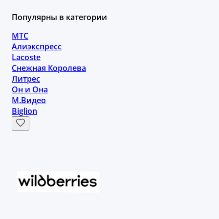
Популярны в категории
МТС
Алиэкспресс
Lacoste
Снежная Королева
Литрес
Он и Она
М.Видео
Biglion