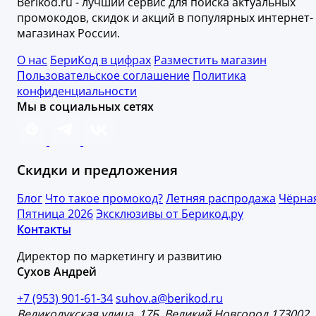
Berikod.ru - лучший сервис для поиска актуальных
промокодов, скидок и акций в популярных интернет-
магазинах России.
О нас
БериКод в цифрах
Разместить магазин
Пользовательское соглашение
Политика
конфиденциальности
Мы в социальных сетях
Скидки и предложения
Блог
Что такое промокод?
Летняя распродажа
Чёрна
Пятница 2026
Эксклюзивы от Берикод.ру
Контакты
Директор по маркетингу и развитию
Сухов Андрей
+7 (953) 901-61-34
suhov.a@berikod.ru
Великолукская улица, 17Б. Великий Новгород 173002