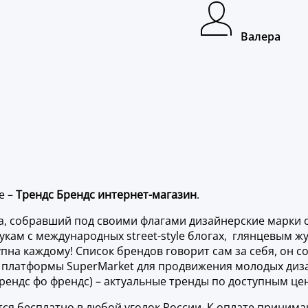
Валера
е –
Трендс Брендс интернет-магазин
.
, собравший под своими флагами дизайнерские марки од
укам с международных street-style блогах, глянцевым 
на каждому! Список брендов говорит сам за себя, он с
 платформы SuperMarket для продвижения молодых диз
брендс фо френдс) – актуальные тренды по доступным це
тся бесплатно в любой уголок России. К оплате приним