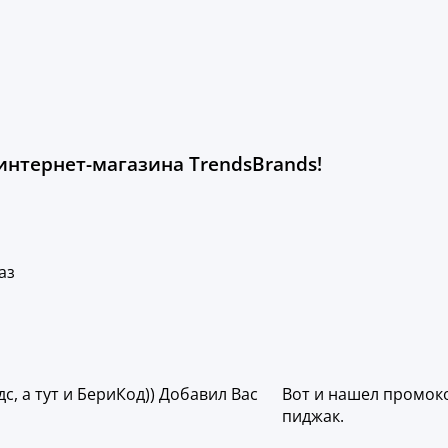
нтернет-магазина TrendsBrands!
аз
, а тут и БериКод)) Добавил Вас
Вот и нашел промокод
пиджак.