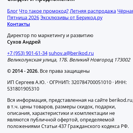
Блог
Что такое промокод?
Летняя распродажа
Чёрна
Пятница 2026
Эксклюзивы от Берикод.ру
Контакты
Директор по маркетингу и развитию
Сухов Андрей
+7 (953) 901-61-34
suhov.a@berikod.ru
Великолукская улица, 17Б. Великий Новгород 173002
© 2014 - 2026.
Все права защищены
ИП Сергеев А.Ю. · ОГРНИП: 320784700051010 · ИНН:
531801905310
Вся информация, представленная на сайте berikod.ru
в т.ч. цены товаров, размеры скидок, подарки,
описания, характеристики и комплектации не
являются публичной офертой, определяемой
положениями Статьи 437 Гражданского кодекса РФ.