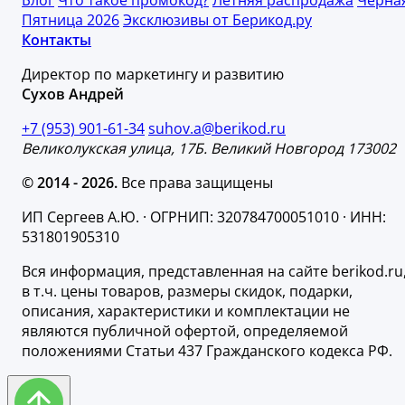
Блог
Что такое промокод?
Летняя распродажа
Чёрна
Пятница 2026
Эксклюзивы от Берикод.ру
Контакты
Директор по маркетингу и развитию
Сухов Андрей
+7 (953) 901-61-34
suhov.a@berikod.ru
Великолукская улица, 17Б. Великий Новгород 173002
© 2014 - 2026.
Все права защищены
ИП Сергеев А.Ю. · ОГРНИП: 320784700051010 · ИНН:
531801905310
Вся информация, представленная на сайте berikod.ru
в т.ч. цены товаров, размеры скидок, подарки,
описания, характеристики и комплектации не
являются публичной офертой, определяемой
положениями Статьи 437 Гражданского кодекса РФ.