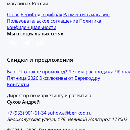
магазинах России.
О нас
БериКод в цифрах
Разместить магазин
Пользовательское соглашение
Политика
конфиденциальности
Мы в социальных сетях
Скидки и предложения
Блог
Что такое промокод?
Летняя распродажа
Чёрна
Пятница 2026
Эксклюзивы от Берикод.ру
Контакты
Директор по маркетингу и развитию
Сухов Андрей
+7 (953) 901-61-34
suhov.a@berikod.ru
Великолукская улица, 17Б. Великий Новгород 173002