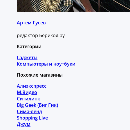
Артем Гусев
редактор Берикод.ру
Категории
Гаджеты
Компьютеры и ноутбуки
Похожие магазины
Алиэкспресс
М.Видео
Ситилинк
Big Geek (Биг Гик)
Сима-ленд
Shopping Live
Джум