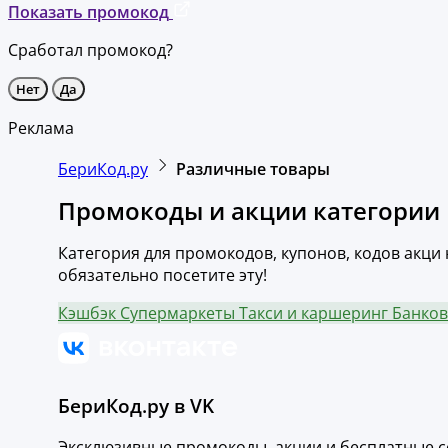
Показать промокод
Сработал промокод?
Нет
Да
Реклама
БериКод.ру
Различные товары
Промокоды и акции категории 
Категория для промокодов, купонов, кодов акци 
обязательно посетите эту!
Кэшбэк
Супермаркеты
Такси и каршеринг
Банков
БериКод.ру в VK
Эксклюзивные промокоды, акции и бесплатные с