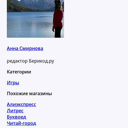
Анна Смирнова
редактор Берикод.ру
Категории
Игры
Похожие магазины
Алиэкспресс
Литрес
Буквоед
Читай-город