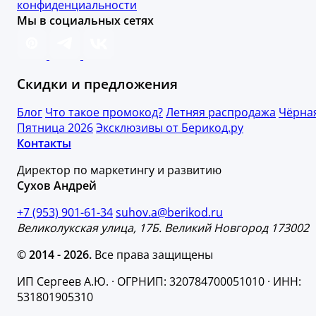
конфиденциальности
Мы в социальных сетях
Скидки и предложения
Блог
Что такое промокод?
Летняя распродажа
Чёрна
Пятница 2026
Эксклюзивы от Берикод.ру
Контакты
Директор по маркетингу и развитию
Сухов Андрей
+7 (953) 901-61-34
suhov.a@berikod.ru
Великолукская улица, 17Б. Великий Новгород 173002
© 2014 - 2026.
Все права защищены
ИП Сергеев А.Ю. · ОГРНИП: 320784700051010 · ИНН:
531801905310