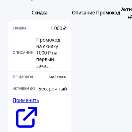
Акти
Скидка
Описание
Промокод
д
1 000 ₽
Промокод
на скидку
1000 ₽ на
первый
заказ.
welcome
Бессрочный
Применить