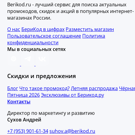
Berikod.ru - лучший сервис для поиска актуальных
промокодов, скидок и акций в популярных интернет-
магазинах России.
О нас
БериКод в цифрах
Разместить магазин
Пользовательское соглашение
Политика
конфиденциальности
Мы в социальных сетях
Скидки и предложения
Блог
Что такое промокод?
Летняя распродажа
Чёрна
Пятница 2026
Эксклюзивы от Берикод.ру
Контакты
Директор по маркетингу и развитию
Сухов Андрей
+7 (953) 901-61-34
suhov.a@berikod.ru