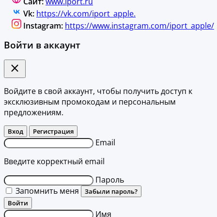
Сайт:
www.iport.ru
Vk:
https://vk.com/iport_apple.
Instagram:
https://www.instagram.com/iport_apple/
Войти в аккаунт
Войдите в свой аккаунт, чтобы получить доступ к
эксклюзивным промокодам и персональным
предложениям.
Вход
Регистрация
Email
Введите корректный email
Пароль
Запомнить меня
Забыли пароль?
Войти
Имя