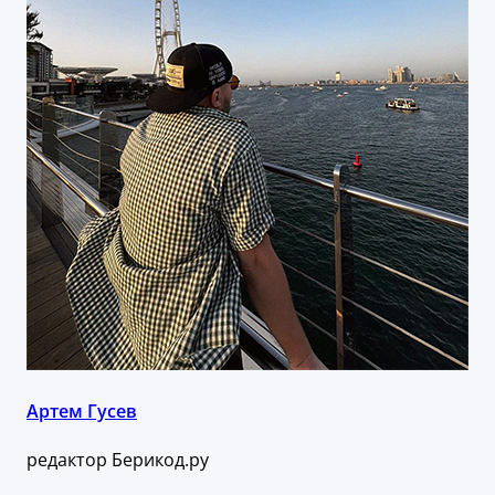
Артем Гусев
редактор Берикод.ру