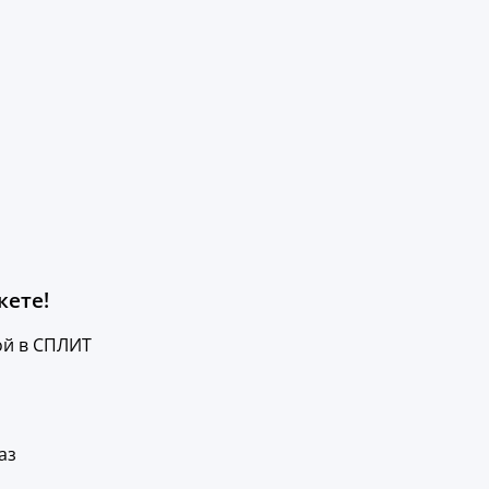
кете!
ой в СПЛИТ
аз