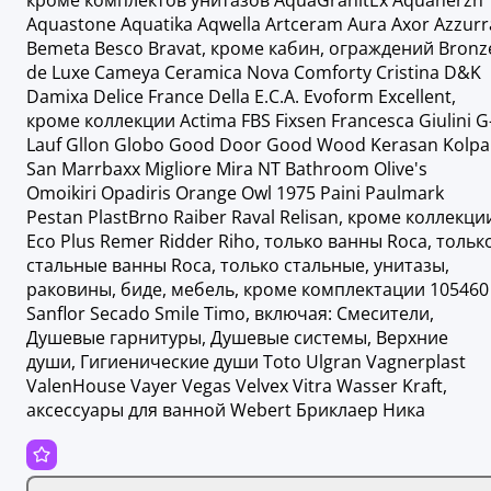
кроме комплектов унитазов AquaGranitEx Aquanerzh
Aquastone Aquatika Aqwella Artceram Aura Axor Azzurr
Bemeta Besco Bravat, кроме кабин, ограждений Bronz
de Luxe Cameya Ceramica Nova Comforty Cristina D&K
Damixa Delice France Della E.C.A. Evoform Excellent,
кроме коллекции Actima FBS Fixsen Francesca Giulini G
Lauf Gllon Globo Good Door Good Wood Kerasan Kolpa
San Marrbaxx Migliore Mira NT Bathroom Olive's
Omoikiri Opadiris Orange Owl 1975 Paini Paulmark
Pestan PlastBrno Raiber Raval Relisan, кроме коллекци
Eco Plus Remer Ridder Riho, только ванны Roca, тольк
стальные ванны Roca, только стальные, унитазы,
раковины, биде, мебель, кроме комплектации 105460
Sanflor Secado Smile Timo, включая: Смесители,
Душевые гарнитуры, Душевые системы, Верхние
души, Гигиенические души Toto Ulgran Vagnerplast
ValenHouse Vayer Vegas Velvex Vitra Wasser Kraft,
аксессуары для ванной Webert Бриклаер Ника