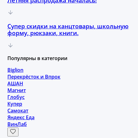
Летняя распродажа началась!
Супер скидки на канцтовары, школьную
форму, рюкзаки, книги.
Популярны в категории
Biglion
Перекрёсток и Впрок
АШАН
Магнит
Глобус
Купер
Самокат
Яндекс Еда
ВинЛаб