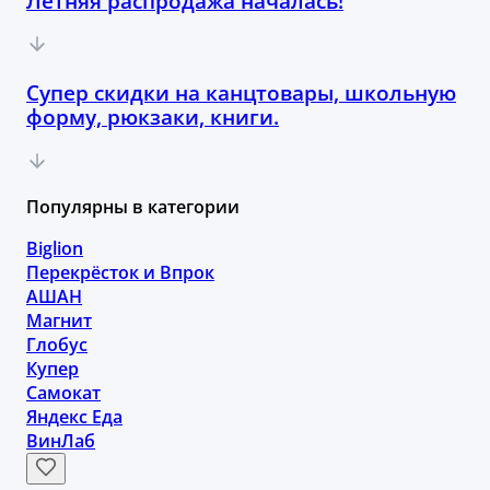
Летняя распродажа началась!
Супер скидки на канцтовары, школьную
форму, рюкзаки, книги.
Популярны в категории
Biglion
Перекрёсток и Впрок
АШАН
Магнит
Глобус
Купер
Самокат
Яндекс Еда
ВинЛаб