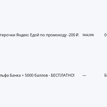
терочки Яндекс Едой по промокоду -200 ₽.
0
5KA200
льфа Банка + 5000 баллов - БЕСПЛАТНО!
—
Б