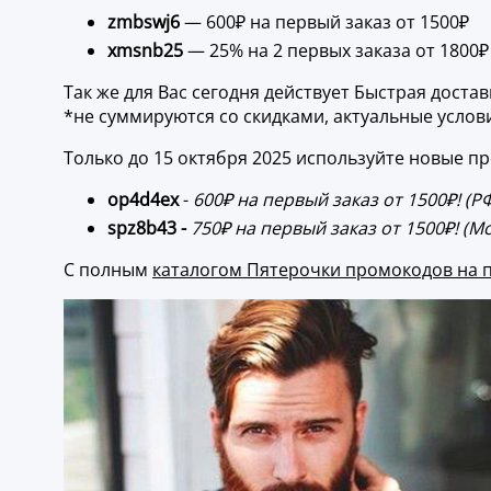
zmbswj6
— 600₽ на первый заказ от 1500₽
xmsnb25
— 25% на 2 первых заказа от 1800₽
Так же для Вас сегодня действует Быстрая доста
*не суммируются со скидками, актуальные услов
Только до 15 октября 2025 используйте новые п
op4d4ex
-
600₽ на первый заказ от 1500₽! (Р
spz8b43 -
750₽ на первый заказ от 1500₽! (М
С полным
каталогом Пятерочки промокодов на 