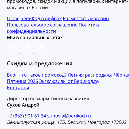
промокодов, скидок и акций в популярных интернет-
магазинах России.
О нас
БериКод в цифрах
Разместить магазин
Пользовательское соглашение
Политика
конфиденциальности
Мы в социальных сетях
Скидки и предложения
Блог
Что такое промокод?
Летняя распродажа
Чёрна
Пятница 2026
Эксклюзивы от Берикод.ру
Контакты
Директор по маркетингу и развитию
Сухов Андрей
+7 (953) 901-61-34
suhov.a@berikod.ru
Великолукская улица, 17Б. Великий Новгород 173002