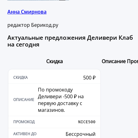
Анна Смирнова
редактор Берикод.ру
Актуальные предложения Деливери Клаб
на сегодня
Скидка
Описание
Про
500 ₽
По промокоду
Деливери -500 ₽ на
первую доставку с
магазинов.
NICE500
Бессрочный