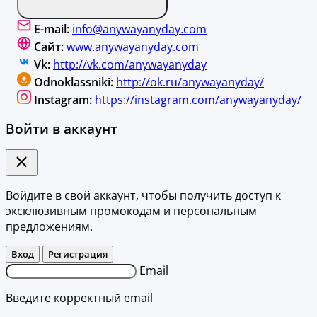
E-mail:
info@anywayanyday.com
Сайт:
www.anywayanyday.com
Vk:
http://vk.com/anywayanyday
Odnoklassniki:
http://ok.ru/anywayanyday/
Instagram:
https://instagram.com/anywayanyday/
Войти в аккаунт
Войдите в свой аккаунт, чтобы получить доступ к
эксклюзивным промокодам и персональным
предложениям.
Вход
Регистрация
Email
Введите корректный email