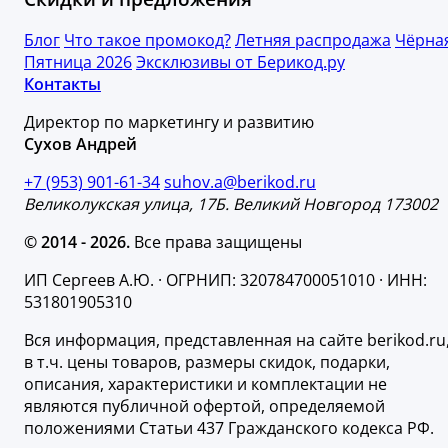
Блог
Что такое промокод?
Летняя распродажа
Чёрна
Пятница 2026
Эксклюзивы от Берикод.ру
Контакты
Директор по маркетингу и развитию
Сухов Андрей
+7 (953) 901-61-34
suhov.a@berikod.ru
Великолукская улица, 17Б. Великий Новгород 173002
© 2014 - 2026.
Все права защищены
ИП Сергеев А.Ю. · ОГРНИП: 320784700051010 · ИНН:
531801905310
Вся информация, представленная на сайте berikod.ru
в т.ч. цены товаров, размеры скидок, подарки,
описания, характеристики и комплектации не
являются публичной офертой, определяемой
положениями Статьи 437 Гражданского кодекса РФ.