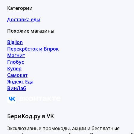
Категории
Доставка еды
Похожие магазины
Biglion
Перекрёсток и Впрок
Магнит
Глобус
Купер
Самокат
Яндекс Еда
ВинЛаб
БериКод.ру в VK
Эксклюзивные промокоды, акции и бесплатные