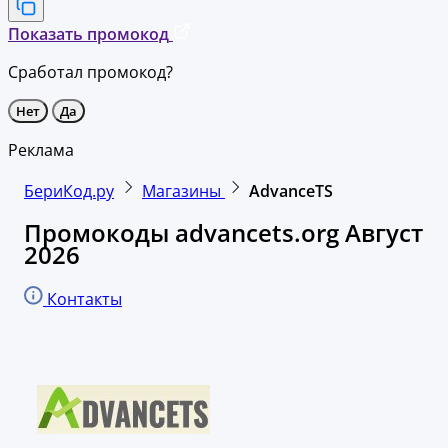
Показать промокод
Сработал промокод?
Нет
Да
Реклама
БериКод.ру
Магазины
AdvanceTS
Промокоды advancets.org Август
2026
Контакты