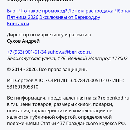
Блог
Что такое промокод?
Летняя распродажа
Чёрна
Пятница 2026
Эксклюзивы от Берикод.ру
Контакты
Директор по маркетингу и развитию
Сухов Андрей
+7 (953) 901-61-34
suhov.a@berikod.ru
Великолукская улица, 17Б. Великий Новгород 173002
© 2014 - 2026.
Все права защищены
ИП Сергеев А.Ю. · ОГРНИП: 320784700051010 · ИНН:
531801905310
Вся информация, представленная на сайте berikod.ru
в т.ч. цены товаров, размеры скидок, подарки,
описания, характеристики и комплектации не
являются публичной офертой, определяемой
положениями Статьи 437 Гражданского кодекса РФ.